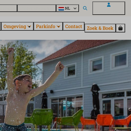
uroParcs
Ontdek alle parken
NL
Mijn EuroParcs
Omgeving
Parkinfo
Contact
Zoek & Boek