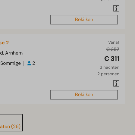
Bekijken
se 2
Vanaf
€ 357
nd, Arnhem
€ 311
Sommige
2
3 nachten
2 personen
Bekijken
taten (26)