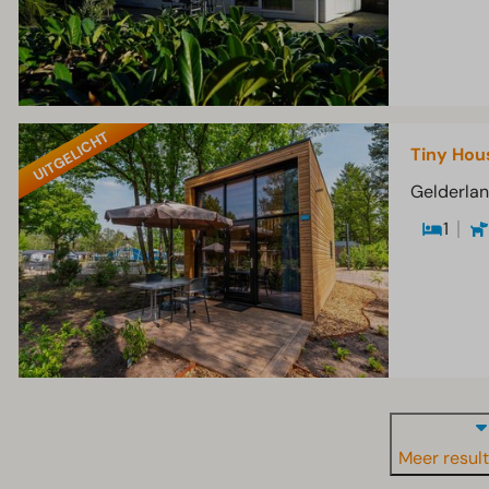
UITGELICHT
Tiny Hou
Gelderla
1
Meer resul