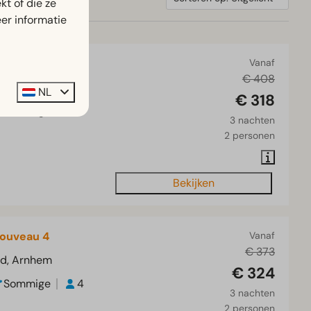
t of die ze
er informatie
Mer 4
Vanaf
€ 408
nd, Arnhem
NL
€ 318
Sommige
4
3 nachten
2 personen
Bekijken
ouveau 4
Vanaf
€ 373
nd, Arnhem
€ 324
Sommige
4
3 nachten
2 personen