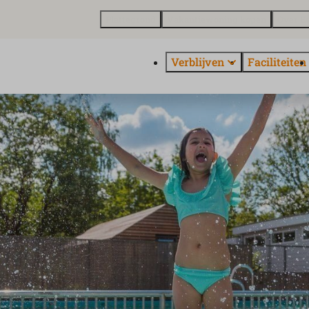
Plattegrond
Vakantiewoning kopen
Over E
Verblijven
Faciliteiten