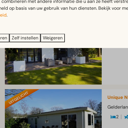
combineren met andere informatie die u aan ze heeft verstrek
Resultaten (29)
ld op basis van uw gebruik van hun diensten. Bekijk voor me
eid
.
UITGELICHT
Cube la 
Gelderla
eren
Zelf instellen
Weigeren
2
UITGELICHT
Unique N
Gelderla
2