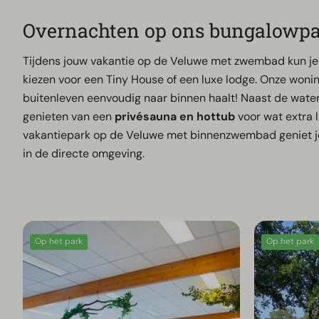
Overnachten op ons bungalowp
Tijdens jouw vakantie op de Veluwe met zwembad kun je 
kiezen voor een Tiny House of een luxe lodge. Onze won
buitenleven eenvoudig naar binnen haalt! Naast de wate
genieten van een
privésauna en hottub
voor wat extra l
vakantiepark op de Veluwe met binnenzwembad geniet j
in de directe omgeving.
Op het park
Op het park