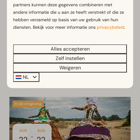
Of je nu komt voor het feest, de folklore of
partners kunnen deze gegevens combineren met
gewoon de gezelligheid: de Heideweek is een
andere informatie die u aan ze heeft verstrekt of die ze
belevenis die je niet wilt missen!
hebben verzameld op basis van uw gebruik van hun
diensten. Bekijk voor meer informatie ons
privacybeleid
.
Druk op ‘meer’ om direct naar de website te
gaan en het toffe programma te ontdekken!
Alles accepteren
Zelf instellen
21 augustus 2026
-
29 augustus 2026
, Gratis
Weigeren
Meer
NL
In de omgeving
AUG
AUG
-
22
22