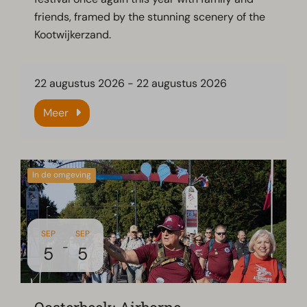
friends, framed by the stunning scenery of the
Kootwijkerzand.
22 augustus 2026
-
22 augustus 2026
Meer
In de omgeving
SEP
SEP
-
5
5