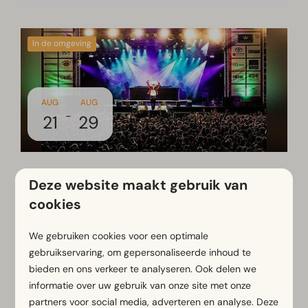
In de omgeving
AUG
AUG
-
21
29
Heideweek in Ede!
Deze website maakt gebruik van
De Heideweek is hét feest van Ede, waar
cookies
traditie, gezelligheid en natuur samenkomen.
Van lokale talenten tot grote artiesten, van
We gebruiken cookies voor een optimale
kinderprogramma’s tot nostalgische
gebruikservaring, om gepersonaliseerde inhoud te
bieden en ons verkeer te analyseren. Ook delen we
momenten, de Heideweek verbindt inwoners
informatie over uw gebruik van onze site met onze
en bezoekers in een sfeer van saamhorigheid.
partners voor social media, adverteren en analyse. Deze