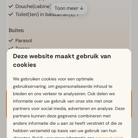
Douche(cabine)
Toon meer ↓
Toilet(ten) in badkamer(s): 1
Buiten
Parasol
Terras
Deze website maakt gebruik van
Tuin
Energielabel(s)
cookies
Tuinset
We gebruiken cookies voor een optimale
Keuken
gebruikservaring, om gepersonaliseerde inhoud te
Ingerichte keuken
bieden en ons verkeer te analyseren. Ook delen we
Combimagnetron
informatie over uw gebruik van onze site met onze
Beschikbaarheid en prijs
Koelvriescombinatie(s)
partners voor social media, adverteren en analyse. Deze
Nespresso apparaat
partners kunnen deze gegevens combineren met
Vaatwasser(s)
andere informatie die u aan ze heeft verstrekt of die ze
Waterkoker
hebben verzameld op basis van uw gebruik van hun
2 gasten