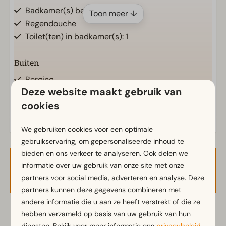
Badkamer(s) beneden: 1
Toon meer ↓
Regendouche
Toilet(ten) in badkamer(s): 1
Buiten
Berging
Deze website maakt gebruik van
Parasol
Energielabel(s)
cookies
Terras
Tuin
We gebruiken cookies voor een optimale
Tuinset
gebruikservaring, om gepersonaliseerde inhoud te
bieden en ons verkeer te analyseren. Ook delen we
Keuken
informatie over uw gebruik van onze site met onze
Beschikbaarheid en prijs
Combimagnetron
partners voor social media, adverteren en analyse. Deze
Ingerichte keuken
partners kunnen deze gegevens combineren met
Koelkast met vriesvak
andere informatie die u aan ze heeft verstrekt of die ze
Nespresso apparaat
hebben verzameld op basis van uw gebruik van hun
2 gasten