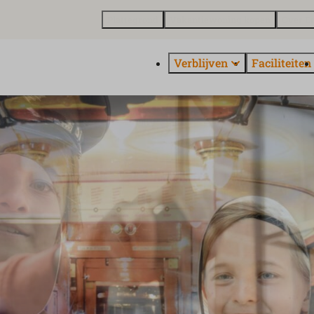
Plattegrond
Vakantiewoning kopen
Over E
Verblijven
Faciliteiten