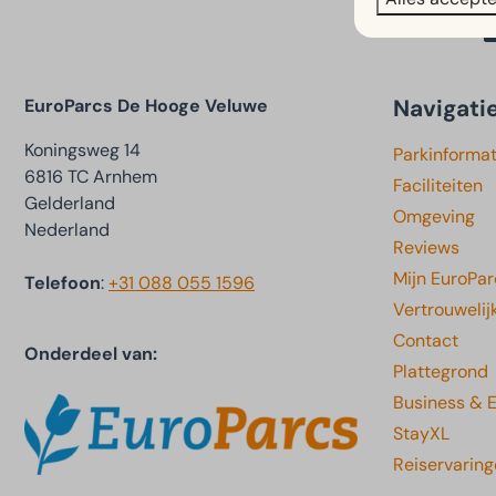
Navigati
EuroParcs De Hooge Veluwe
Koningsweg 14
Parkinformat
6816 TC Arnhem
Faciliteiten
Gelderland
Omgeving
Nederland
Reviews
Mijn EuroPar
Telefoon
:
+31 088 055 1596
Vertrouwelij
Contact
Onderdeel van:
Plattegrond
Business & 
StayXL
Reiservarin