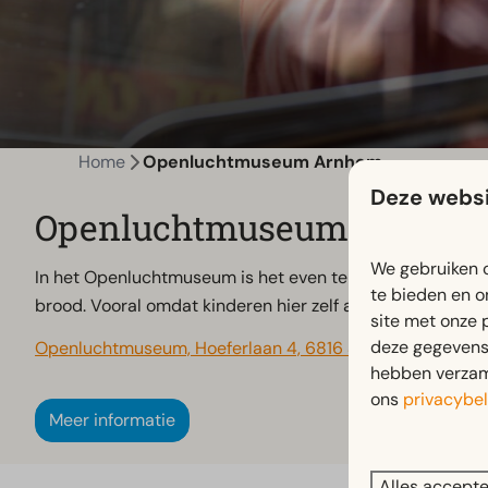
Home
Openluchtmuseum Arnhem
Deze websi
Openluchtmuseum Arnhe
We gebruiken c
In het Openluchtmuseum is het even terug in de tijd. Sta
te bieden en o
brood. Vooral omdat kinderen hier zelf aan de slag kunnen
site met onze 
deze gegevens 
Openluchtmuseum, Hoeferlaan 4, 6816 SG Arnhem, Nede
hebben verzame
ons
privacybel
Meer informatie
Alles accept