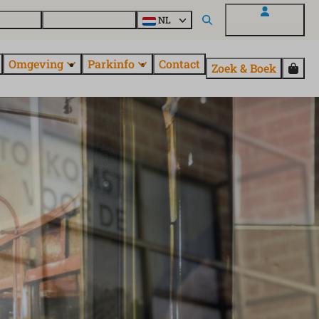
uroParcs
Ontdek alle parken
NL
Mijn EuroParcs
Omgeving
Parkinfo
Contact
Zoek & Boek