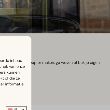
eerde inhoud
eden uitzag, leer papier maken, ga weven of bak je eigen
bruik van onze
ners kunnen
t of die ze
er informatie
NL