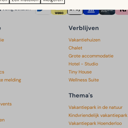
Veilig betalen
e
Verblijven
ie
Vakantiehuizen
Chalet
Grote accommodatie
Hotel - Studio
cs
Tiny House
ke melding
Wellness Suite
Thema's
Events
Vakantiepark in de natuur
Kindvriendelijk vakantiepark
gen
Vakantiepark Hoenderloo