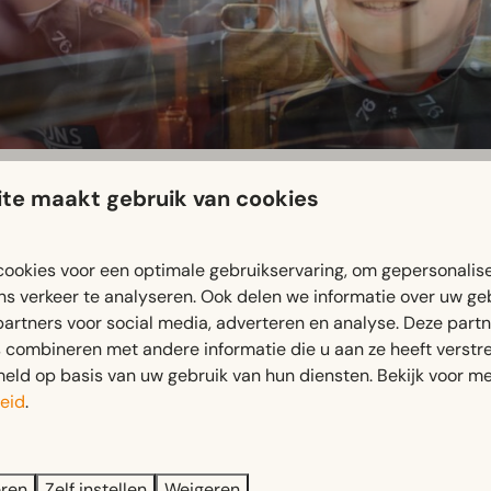
te maakt gebruik van cookies
m
ookies voor een optimale gebruikservaring, om gepersonalis
p binnen in een typisch Nederlands huis zoals dat er jaren gel
ns verkeer te analyseren. Ook delen we informatie over uw ge
, is dit zo’n leuk museum.
partners voor social media, adverteren en analyse. Deze part
combineren met andere informatie die u aan ze heeft verstrek
rland
ld op basis van uw gebruik van hun diensten. Bekijk voor me
eid
.
eren
Zelf instellen
Weigeren