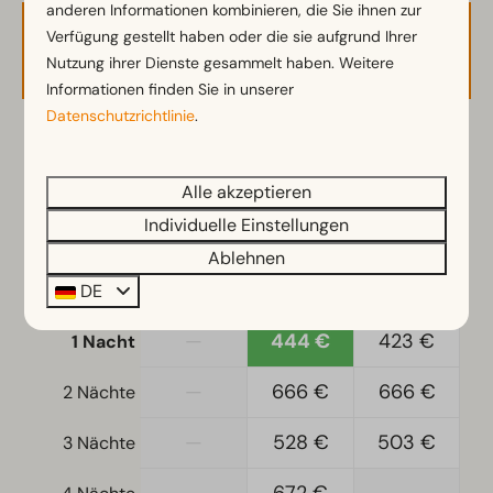
Einbauküche
anderen Informationen kombinieren, die Sie ihnen zur
Kombi-Mikrowelle
Verfügung gestellt haben oder die sie aufgrund Ihrer
Verfügbarkeit und Preis
Kühl-/Gefrierkombination
Nutzung ihrer Dienste gesammelt haben. Weitere
Nespresso-Maschine
Informationen finden Sie in unserer
Datenschutzrichtlinie
Geschirrspüler
.
Wasserkocher
2 Gäste
Alle akzeptieren
Standort
Mo
10-08-2026
Di
11-08-2026
Individuelle Einstellungen
Freistehend
Ablehnen
So
Mo
Di
DE
Schlafzimmer
9 Aug
10 Aug
11 Aug
Einzelbetten: 4
—
444 €
423 €
1 Nacht
Einzelbettdecken und Kissen
Schlafzimmer unten: 3
—
666 €
666 €
2 Nächte
Etagenbet(ten): 1
—
528 €
503 €
3 Nächte
Zugänglichkeit