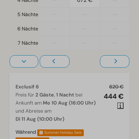
—
672 €
—
4 Nächte
Ebenerdig
—
—
—
5 Nächte
Wohnzimmer
—
—
—
6 Nächte
Fernseher
—
—
—
7 Nächte
Exclusif 6
620 €
Preis für
2 Gäste
,
1 Nacht
bei
444 €
Ankunft am
Mo 10 Aug (16:00 Uhr)
und Abreise am
Di 11 Aug (10:00 Uhr)
Während
Summer Holiday Sale