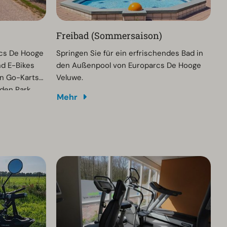
Freibad (Sommersaison)
rcs De Hooge
Springen Sie für ein erfrischendes Bad in
d E-Bikes
den Außenpool von Europarcs De Hooge
n Go-Karts
Veluwe.
den Park
Mehr
tionen und
n erfragt
 vor
rückgegeben