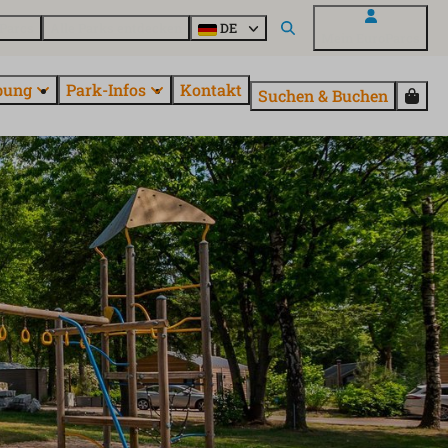
Parcs
Alle Parks entdecken
DE
Mein EuroParcs
bung
Park-Infos
Kontakt
Suchen & Buchen