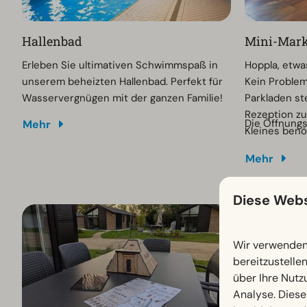
Hallenbad
Mini-Mark
Erleben Sie ultimativen Schwimmspaß in
Hoppla, etw
unserem beheizten Hallenbad. Perfekt für
Kein Problem
Wasservergnügen mit der ganzen Familie!
Parkladen st
Rezeption zu
Die Öffnungs
Mehr
Kleines benö
umsehen möch
Mehr
Kommen Sie s
Ihnen gerne 
Diese Webs
Wir verwenden 
bereitzustelle
über Ihre Nutz
Analyse. Diese