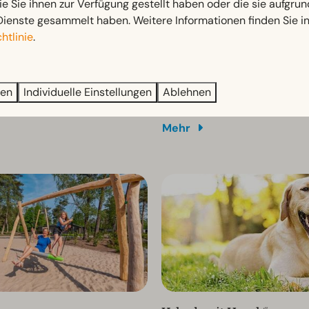
ie Sie ihnen zur Verfügung gestellt haben oder die sie aufgrun
Dienste gesammelt haben. Weitere Informationen finden Sie i
Sport
htlinie
.
lettern, rutschen oder auf
Auf dem multifunktionalen Spo
n springen - die Kinder
eine Partie Fußball, Basketball,
ren
Individuelle Einstellungen
Ablehnen
auf den Spielgeräten im
oder Tennis gespielt werden. 
ach Herzenslust austoben.
hinaus verfügt der EuroParcs
Veluwe über einen Bouleplatz.
Mehr