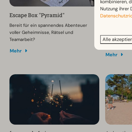
kombinieren, d
Nutzung ihrer 
Escape Box ''Pyramid''
Spielplatz
Datenschutzric
Bereit für ein spannendes Abenteuer
Schaukeln, k
voller Geheimnisse, Rätsel und
dem Trampoli
Alle akzeptie
Teamarbeit?
können sich 
Ferienpark n
Mehr
Mehr