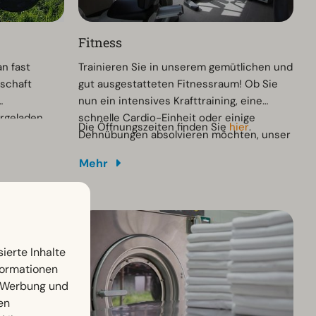
Fitness
n fast
Trainieren Sie in unserem gemütlichen und
dschaft
gut ausgestatteten Fitnessraum! Ob Sie
nun ein intensives Krafttraining, eine
rgeladen
schnelle Cardio-Einheit oder einige
Die Öffnungszeiten finden Sie
hier
.
n man vor
Dehnübungen absolvieren möchten, unser
chen.
Raum bietet Ihnen alles, was Sie benötigen,
Mehr
um Ihre Ziele zu erreichen. Die kompakte
Größe sorgt für eine persönliche und
entspannte Atmosphäre, in der Sie sich
voll und ganz auf Ihr Training konzentrieren
können.
ierte Inhalte
nformationen
, Werbung und
en