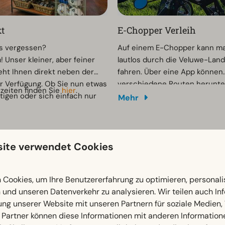
t
E-Chopper Verleih
as vergessen?
Auf einem E-Chopper kann ma
! Unser kleiner, aber feiner
lautlos durch die Veluwe-Lan
eht Ihnen direkt neben der
fahren. Über eine App können
r Verfügung. Ob Sie nun etwas
verschiedene Routen herunte
zeiten finden Sie
hier
.
tigen oder sich einfach nur
werden. Einen E-Chopper kan
Mehr
ten, wir haben es für Sie!
Ort mieten oder im Voraus bu
chnell vorbei, wir helfen
weiter.
ite verwendet Cookies
Cookies, um Ihre Benutzererfahrung zu optimieren, personalis
n und unseren Datenverkehr zu analysieren. Wir teilen auch I
ung unserer Website mit unseren Partnern für soziale Medien
 Partner können diese Informationen mit anderen Information