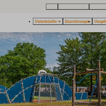
Karte
Ferienhaus kaufen
Über Euro
Unterkünfte
Einrichtungen
Umge