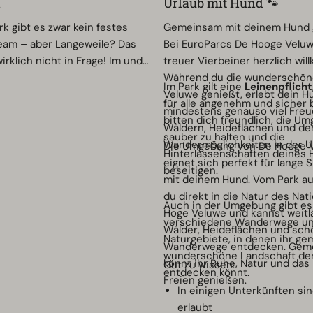
n
Urlaub mit Hund 🐾
rk gibt es zwar kein festes
Gemeinsam mit deinem Hund 
eam – aber Langeweile? Das
Bei EuroParcs De Hooge Veluw
irklich nicht in Frage! Im und
treuer Vierbeiner herzlich wi
herum gibt es jeden Tag jede
Während du die wunderschöne
Im Park gilt eine
Leinenpflicht
leben, ganz nach eurem
Veluwe genießt, erlebt dein H
für alle angenehm und sicher b
po.
mindestens genauso viel Freu
bitten dich freundlich, die U
Wäldern, Heideflächen und de
sauber zu halten und die
Wandermöglichkeiten in der 
Die Umgebung von De Hooge 
Hinterlassenschaften deines 
eignet sich perfekt für lange 
beseitigen.
mit deinem Hund. Vom Park au
du direkt in die Natur des Nat
Auch in der Umgebung gibt es
Hoge Veluwe und kannst weitl
verschiedene Wanderwege u
Wälder, Heideflächen und sc
Naturgebiete, in denen ihr g
Wanderwege entdecken. Gem
wunderschöne Landschaft de
könnt ihr Ruhe, Natur und das
Gut zu wissen:
entdecken könnt.
Freien genießen.
In einigen Unterkünften si
erlaubt