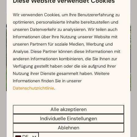
Diese Website verwendet Cookies
Ansehen
Wir verwenden Cookies, um Ihre Benutzererfahrung zu
optimieren, personalisierte Inhalte bereitzustellen und
unseren Datenverkehr zu analysieren. Wir teilen auch
Informationen über Ihre Nutzung unserer Website mit
unseren Partnern für soziale Medien, Werbung und
Analyse. Diese Partner können diese Informationen mit
anderen Informationen kombinieren, die Sie ihnen zur
Verfügung gestellt haben oder die sie aufgrund Ihrer
Nutzung ihrer Dienste gesammelt haben. Weitere
Informationen finden Sie in unserer
Datenschutzrichtlinie
.
Cube Exclusif 4
Ab
470 €
Alle akzeptieren
Gelderland, Arnhem
365 €
Individuelle Einstellungen
2
Einige
4
3 Nächte
Ablehnen
2 Personen
DE