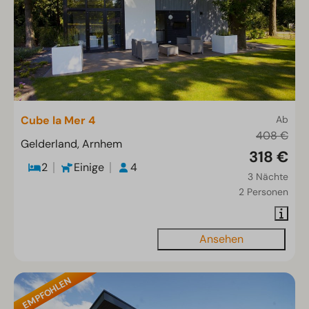
Cube la Mer 4
Ab
408 €
Gelderland, Arnhem
318 €
2
Einige
4
3 Nächte
2 Personen
Ansehen
EMPFOHLEN